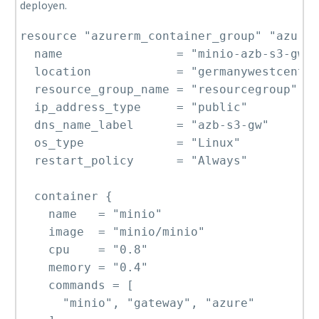
deployen.
resource "azurerm_container_group" "azure_
  name                = "minio-azb-s3-gw"

  location            = "germanywestcentra
  resource_group_name = "resourcegroup"

  ip_address_type     = "public"

  dns_name_label      = "azb-s3-gw"

  os_type             = "Linux"

  restart_policy      = "Always"

  container {

    name   = "minio"

    image  = "minio/minio"

    cpu    = "0.8"

    memory = "0.4"

    commands = [

      "minio", "gateway", "azure"
