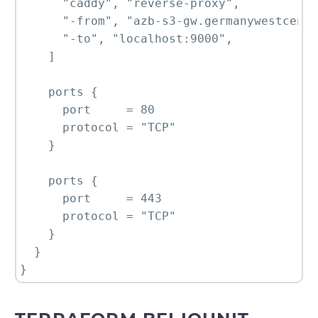
      "caddy", "reverse-proxy",

      "-from", "azb-s3-gw.germanywestcentr
      "-to", "localhost:9000",

    ]

    ports {

      port     = 80

      protocol = "TCP"

    }

    ports {

      port     = 443

      protocol = "TCP"

    }

  }

}