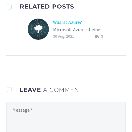
RELATED POSTS
Was ist Azure?
Microsoft Azure ist eine
0
Cloud-Plattform, auf der
30 Aug. 2021
sie Computing-
Ressourcen bereitstellen
können, die von Microsoft
global gehostet werden.
Lizenzen, Sicherheit &
Compliance…
LEAVE
A COMMENT