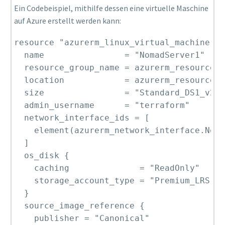
Ein Codebeispiel, mithilfe dessen eine virtuelle Maschine
auf Azure erstellt werden kann:
resource "azurerm_linux_virtual_machine" "
  name                = "NomadServer1"

  resource_group_name = azurerm_resource_g
  location            = azurerm_resource_g
  size                = "Standard_DS1_v2"

  admin_username      = "terraform"

  network_interface_ids = [

    element(azurerm_network_interface.Noma
  ]

  os_disk {

    caching              = "ReadOnly"

    storage_account_type = "Premium_LRS"

  }

  source_image_reference {

    publisher = "Canonical"
