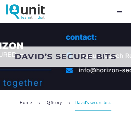
DAVID’S SECURE BITS
Home
IQ Story
David’s secure bits