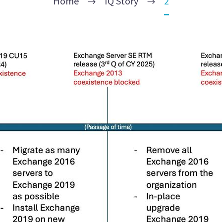
Home
IQ Story
2