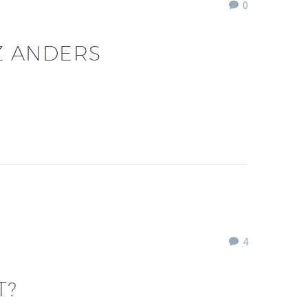
0
Z ANDERS
4
T?